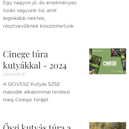
Egy nagyon jó, és eredményes
túrán vagyunk túl, amit
leginkább nektek,
résztvevőknek köszönhetünk.
Cinege túra
kutyákkal - 2024
2024.05.10
A SIOVESZ Kutyás SZSE
második alkalommal rendezi
meg Cinege túráját.
Őszi kutyás túra a