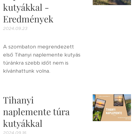
kutyákkal -
Eredmények
2024.09.23
A szombaton megrendezett
első Tihanyi naplemente kutyás
túránkra szebb időt nem is
kívánhattunk volna.
Tihanyi
naplemente túra
kutyákkal
2024.09.16