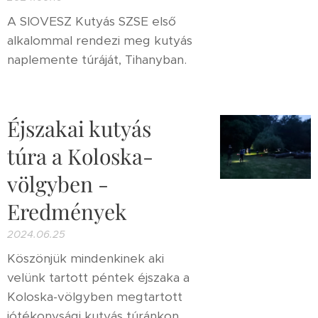
A SIOVESZ Kutyás SZSE első
alkalommal rendezi meg kutyás
naplemente túráját, Tihanyban.
Éjszakai kutyás
túra a Koloska-
völgyben -
Eredmények
2024.06.25
Köszönjük mindenkinek aki
velünk tartott péntek éjszaka a
Koloska-völgyben megtartott
jótékonysági kutyás túránkon,