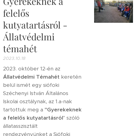
Gyerekeknek a
felelős
kutyatartásról -
Állatvédelmi
témahét
2023.10.18
2023. október 12-én az
Állatvédelmi Témahét
keretén
belül ismét egy siófoki
Széchenyi István Általános
Iskolai osztálynak, az 1.a-nak
tartottuk meg a
"Gyerekeknek
a felelős kutyatartásról
" szóló
állatasszisztált
rendezvényünket a Siófoki