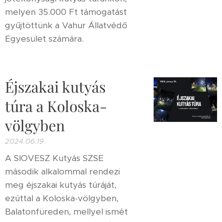
melyen 35.000 Ft támogatást
gyűjtöttünk a Vahur Állatvédő
Egyesület számára.
Éjszakai kutyás
túra a Koloska-
völgyben
2024.06.19
A SIOVESZ Kutyás SZSE
második alkalommal rendezi
meg éjszakai kutyás túráját,
ezúttal a Koloska-völgyben,
Balatonfüreden, mellyel ismét