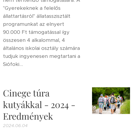
nem térítendő támogatására. A
"Gyerekeknek a felelős
állattartásról" állatasszisztált
programunkat az elnyert
90.000 Ft támogatással így
összesen 4 alkalommal, 4
általános iskolai osztály számára
tudjuk ingyenesen megtartani a
Siófoki...
Cinege túra
kutyákkal - 2024 -
Eredmények
2024.06.04