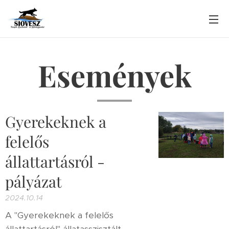
Események
Gyerekeknek a
felelős
állattartásról -
pályázat
2024.10.14
A "Gyerekeknek a felelős