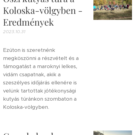
Koloska-völgyben -
Eredmények
2023.10.31
Ezúton is szeretnénk
megköszönni a részvételt és a
támogatást a maroknyi lelkes,
vidám csapatnak, akik a
szeszélyes időjárás ellenére is
velünk tartottak jótékonysági
kutyás túránkon szombaton a
Koloska-völgyben.