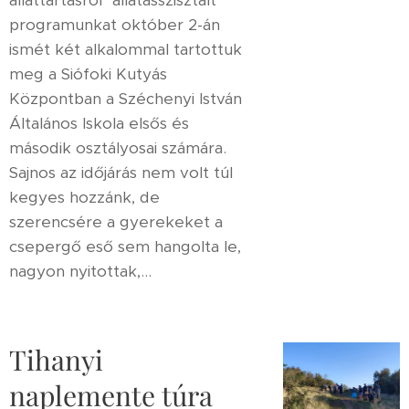
állattartásról" állatasszisztált
programunkat október 2-án
ismét két alkalommal tartottuk
meg a Siófoki Kutyás
Központban a Széchenyi István
Általános Iskola elsős és
második osztályosai számára.
Sajnos az időjárás nem volt túl
kegyes hozzánk, de
szerencsére a gyerekeket a
csepergő eső sem hangolta le,
nagyon nyitottak,...
Tihanyi
naplemente túra