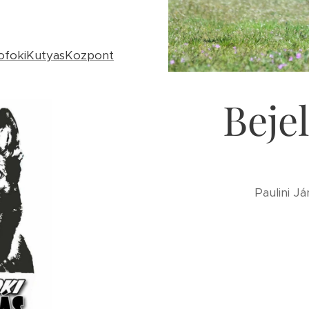
iofokiKutyasKozpont
Beje
Paulini J