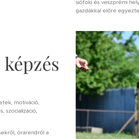
siófoki és veszprémi hel
gazdákkal előre egyezte
 képzés
tek, motiváció,
 szocializáció,
ekről, órarendről a