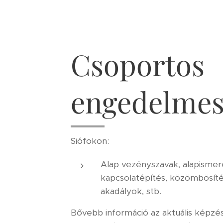
Csoportos
engedelmes
Siófokon:
Alap vezényszavak, alapismere
kapcsolatépítés, közömbösítés,
akadályok, stb.
Bővebb információ az aktuális képzés