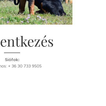
lentkezés
Siófok:
ános: + 36 30 733 9505