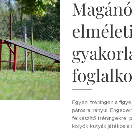
Magánó
elméleti
gyakorl
foglalk
Egyéni tréningen a figy
párosra irányul. Engede
felkészítő tréningekre, p
kölyök kutyák játékos a