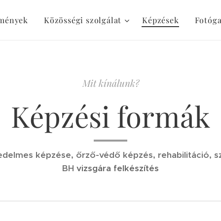
mények
Közösségi szolgálat
Képzések
Fotóga
Mit kínálunk?
Képzési formák
delmes képzése, őrző-védő képzés, rehabilitáció, szo
BH
vizsgára felkészítés