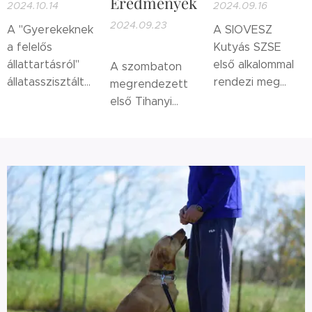
Eredmények
2024.10.14
2024.09.16
2024.09.23
A "Gyerekeknek
A SIOVESZ
a felelős
Kutyás SZSE
állattartásról"
első alkalommal
A szombaton
állatasszisztált
rendezi meg
megrendezett
programunkat
kutyás
első Tihanyi
október 2-án
naplemente
naplemente
ismét két
túráját,
kutyás túránkra
alkalommal
Tihanyban.
szebb időt nem
tartottuk meg a
is kívánhattunk
Siófoki Kutyás
volna.
Központban a
Széchenyi István
Általános Iskola
elsős és második
osztályosai
számára. Sajnos
az időjárás nem