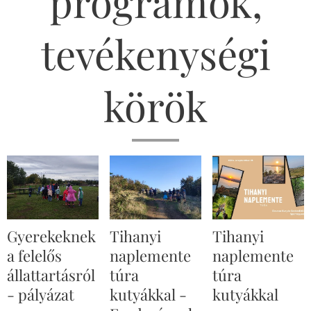
programok,
tevékenységi
körök
Gyerekeknek
Tihanyi
Tihanyi
a felelős
naplemente
naplemente
állattartásról
túra
túra
- pályázat
kutyákkal -
kutyákkal