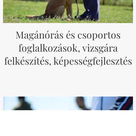
volt túl kegyes
hozzánk, de
szerencsére a
gyerekeket a
Magánórás és csoportos
csepergő eső
foglalkozások, vizsgára
sem hangolta le,
nagyon
felkészítés, képességfejlesztés
nyitottak,...